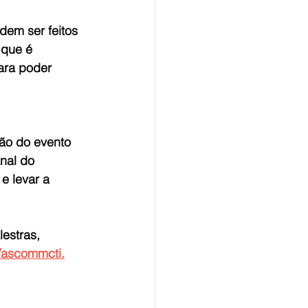
dem ser feitos 
 que é 
ara poder 
ção do evento 
nal do 
e levar a 
estras, 
ascommcti.