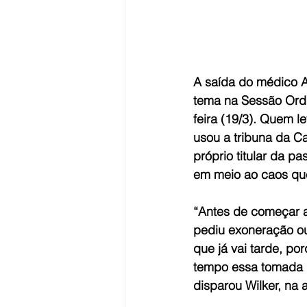
A saída do médico A
tema na Sessão Ordi
feira (19/3). Quem l
usou a tribuna da Ca
próprio titular da p
em meio ao caos que
“Antes de começar a
pediu exoneração ou
que já vai tarde, po
tempo essa tomada d
disparou Wilker, na