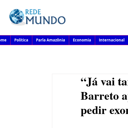
ome
Política
Parla Amazônia
Economia
Internacional
“Já vai t
Barreto 
pedir ex