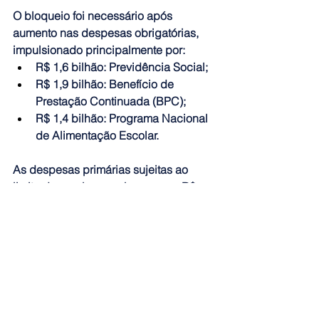
O bloqueio foi necessário após 
aumento nas despesas obrigatórias, 
impulsionado principalmente por:
R$ 1,6 bilhão: Previdência Social;
R$ 1,9 bilhão: Benefício de 
Prestação Continuada (BPC);
R$ 1,4 bilhão: Programa Nacional 
de Alimentação Escolar.
As despesas primárias sujeitas ao 
limite do arcabouço chegaram a R$ 
2,394 trilhões no primeiro bimestre, 
acima do teto de R$ 2,392 trilhões.
Cenário econômico
O relatório também atualizou as 
projeções macroeconômicas:
PIB: crescimento de 2,33% em 