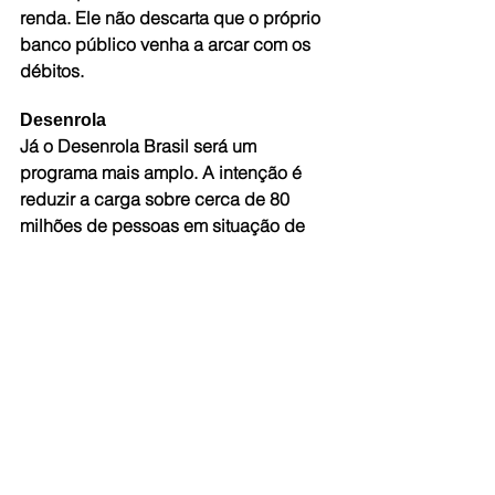
renda. Ele não descarta que o próprio 
banco público venha a arcar com os 
débitos.
Desenrola
Já o Desenrola Brasil será um 
programa mais amplo. A intenção é 
reduzir a carga sobre cerca de 80 
milhões de pessoas em situação de 
inadimplência no Brasil. O intuito é o 
mesmo: além de garantir o 
restabelecimento do “nome limpo”, a 
medida é importante para estimular a 
volta da capacidade de consumo 
dessas famílias.
De acordo com o governo federal, o 
projeto está em fase de 
desenvolvimento, e envolve diversos 