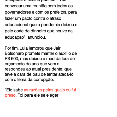
convocar uma reunião com todos os 
governadores e com os prefeitos, para 
fazer um pacto contra o atraso 
educacional que a pandemia deixou e 
pelo corte de dinheiro que houve na 
educação”, anunciou.
Por fim, Lula lembrou que Jair 
Bolsonaro promete manter o auxílio de 
R$ 600, mas deixou a medida fora do 
orçamento do ano que vem e 
respondeu ao atual presidente, que 
teve a cara de pau de tentar atacá-lo 
com o tema da corrupção.
“Ele sabe 
as razões pelas quais eu fui 
preso
. Foi para ele se eleger 
presidente da República, porque era 
preciso tirar o Lula. Eu, nesse 
processo todo, estou muito mais limpo 
do que ele ou qualquer parente dele, 