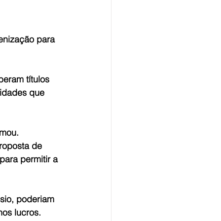
enização para 
eram títulos 
lidades que 
rmou.
proposta de 
ara permitir a 
sio, poderiam 
os lucros. 