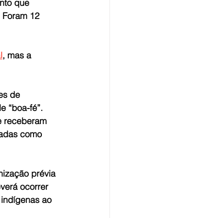
ento que 
. Foram 12 
l
, mas a 
es de 
e “boa-fé”.
ue receberam 
radas como 
nização prévia 
verá ocorrer 
 indígenas ao 