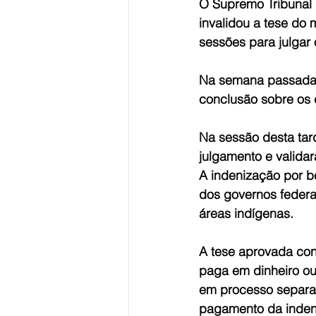
O Supremo Tribunal F
invalidou a tese do
sessões para julgar 
Na semana passada, 
conclusão sobre os 
Na sessão desta tar
julgamento e validar
A indenização por be
dos governos federal
áreas indígenas.
A tese aprovada con
paga em dinheiro ou 
em processo separad
pagamento da inden