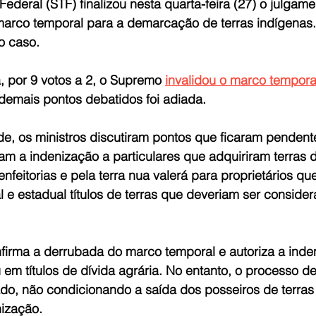
ederal (STF) finalizou nesta quarta-feira (27) o julgam
 marco temporal para a demarcação de terras indígenas
o caso. 
por 9 votos a 2, o Supremo 
invalidou o marco tempora
demais pontos debatidos foi adiada.
de, os ministros discutiram pontos que ficaram pendent
am a indenização a particulares que adquiriram terras d
nfeitorias e pela terra nua valerá para proprietários q
 e estadual títulos de terras que deveriam ser conside
firma a derrubada do marco temporal e autoriza a inde
em títulos de dívida agrária. No entanto, o processo de
o, não condicionando a saída dos posseiros de terras
ização.