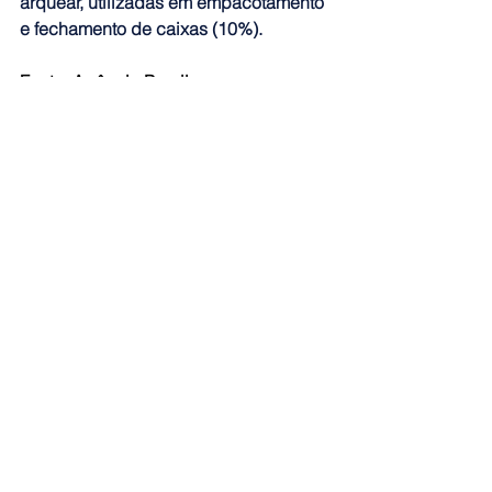
arquear, utilizadas em empacotamento 
e fechamento de caixas (10%).
Fonte: Agência Brasil
Ver tudo
Posts recentes