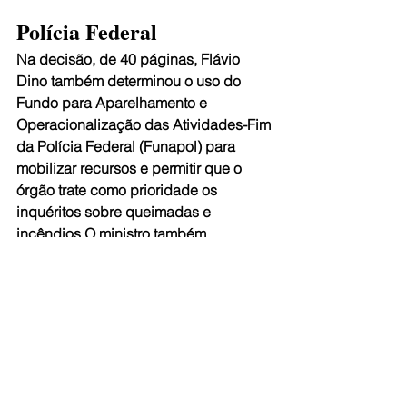
Polícia Federal
Na decisão, de 40 páginas, Flávio 
Dino também determinou o uso do 
Fundo para Aparelhamento e 
Operacionalização das Atividades-Fim 
da Polícia Federal (Funapol) para 
mobilizar recursos e permitir que o 
órgão trate como prioridade os 
inquéritos sobre queimadas e 
incêndios O ministro também 
determinou que quaisquer obstáculos 
às medidas sejam avisados a ele.
Em nota, o STF informou que a decisão 
possibilita a ampliação de ações do 
governo federal, “desamarrando as 
mãos do Executivo, retirando 