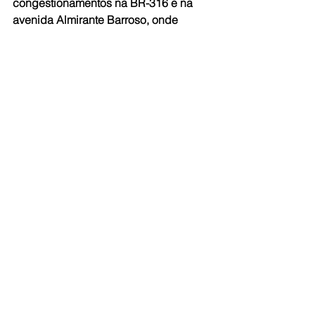
congestionamentos na BR-316 e na 
avenida Almirante Barroso, onde 
circulam mais de 23 mil veículos por 
dia. A expectativa é que a taxa de 
acidentes de trânsito na região 
também seja significativamente 
reduzida.
"A construção da avenida Liberdade é 
crucial para o nosso bairro, pois vai 
melhorar o acesso, facilitar o tráfego e 
promover o desenvolvimento 
econômico local", enfatizou Luciana 
Silva, 59 anos, moradora da Terra 
Firme.
Fonte: Alepa