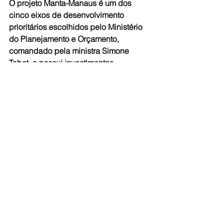
O projeto Manta-Manaus é um dos 
cinco eixos de desenvolvimento 
prioritários escolhidos pelo Ministério 
do Planejamento e Orçamento, 
comandado pela ministra Simone 
Tebet, e possui investimentos 
garantidos pelo novo PAC.
“Estivemos em agosto do ano passado 
participando de uma audiência no 
Ministério do Planejamento para 
demonstrar os benefícios do eixo 
Manta-Manaus. Foi com alegria que 
recebemos a notícia que o projeto foi 
escolhido como prioritário pelo 
Governo Federal. Integrar a Amazônia 
ao resto do Brasil e aos parceiros sul-
americanos é uma prioridade do 
presidente Lula”, comentou Sinésio 