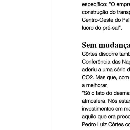
específico: “O empre
construção do trans
Centro-Oeste do País
lucro do pré-sal”.  
Sem mudança
Côrtes discorre ta
Conferência das Na
aderiu a uma série 
CO2. Mas que, com 
a melhorar. 
“Só o fato do desma
atmosfera. Nós esta
investimentos em ma
aquilo que era prec
Pedro Luiz Côrtes c