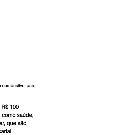
e combustível para 
 R$ 100 
s como saúde, 
r, que são 
arial 