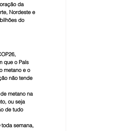
loração da 
te, Nordeste e 
bilhões do 
COP26, 
 que o País 
o metano e o 
ção não tende 
 de metano na 
o, ou seja 
o de tudo 
 toda semana, 