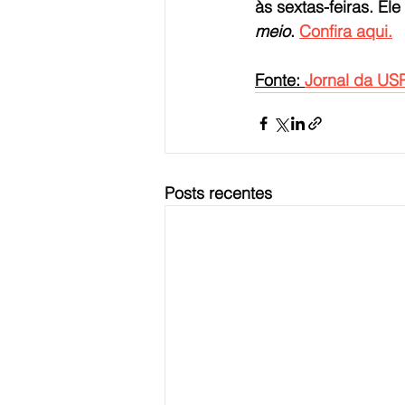
às sextas-feiras. E
meio
. 
Confira aqui.
Fonte: 
Jornal da US
Posts recentes