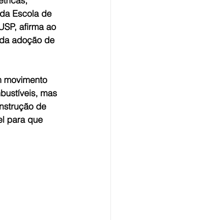
tricas, 
 da Escola de 
USP, afirma ao 
 da adoção de 
m movimento 
bustíveis, mas 
nstrução de 
l para que 