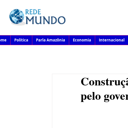
ome
Política
Parla Amazônia
Economia
Internacional
Construçã
pelo gov