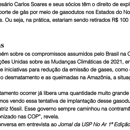
sário Carlos Soares e seus sócios têm o direito de exp
porte de gás por meio de gasodutos nos Estados do Nor
. Ou seja, na prática, estariam sendo retirados R$ 100 
s
mbém sobre os compromissos assumidos pelo Brasil na 
ções Unidas sobre as Mudanças Climáticas de 2021, em
de iniciativas para redução da emissão de gases, como 
o desmatamento e as queimadas na Amazônia, a situa
tamento ocorrer já libera uma quantidade muito grande
mos vendo essa tentativa de implantação desse gasodut
triz fóssil. Esse governo sempre caminhou na contramã
onizado nas COP”, revela. 
onversa em entrevista ao 
Jornal da USP No Ar 1ª Edição