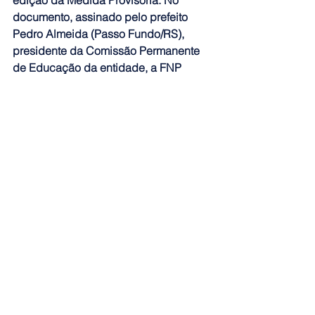
documento, assinado pelo prefeito 
Pedro Almeida (Passo Fundo/RS), 
presidente da Comissão Permanente 
de Educação da entidade, a FNP 
reafirma seu compromisso com a 
valorização dos profissionais da 
educação, mas destaca que qualquer 
alteração no piso deve considerar a 
capacidade fiscal dos municípios e vir 
acompanhada de responsabilidade 
orçamentária", disse, em nota.
A federação também reforçou a 
necessidade de previsão de aporte de 
recursos da União para custear 
eventuais aumentos que extrapolem os 
parâmetros atualmente previstos em 
lei, e pontuou que o reajuste do piso 