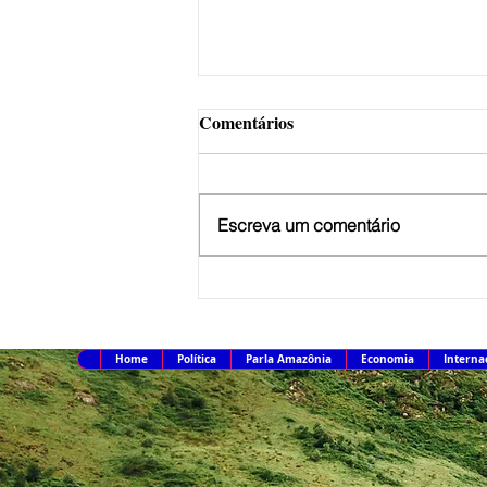
Comentários
Escreva um comentário
Caso Marielle: Justiça amplia
penas de Ronnie Lessa e Élcio
Queiroz
Home
Política
Parla Amazônia
Economia
Interna