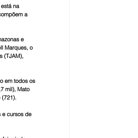
está na 
 compõem a 
mazonas e 
l Marques, o 
s (TJAM), 
ro em todos os 
7 mil), Mato 
 (721).
 e cursos de 