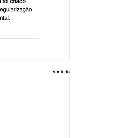
foi criado 
egularização 
ntal.
Ver tudo