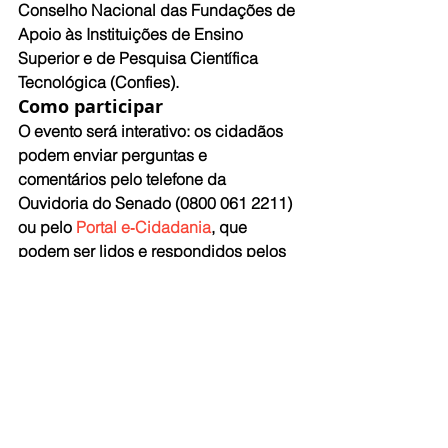
Conselho Nacional das Fundações de 
Apoio às Instituições de Ensino 
Superior e de Pesquisa Científica 
Tecnológica (Confies).
Como participar
O evento será interativo: os cidadãos 
podem enviar perguntas e 
comentários pelo telefone da 
Ouvidoria do Senado (0800 061 2211) 
ou pelo 
Portal e‑Cidadania
, que 
podem ser lidos e respondidos pelos 
senadores e debatedores ao vivo. O 
Senado oferece uma declaração de 
participação, que pode ser usada 
como hora de atividade complementar 
em curso universitário, por exemplo. O 
Portal e‑Cidadania
 também recebe a 
opinião dos cidadãos sobre os 
projetos em tramitação no Senado, 