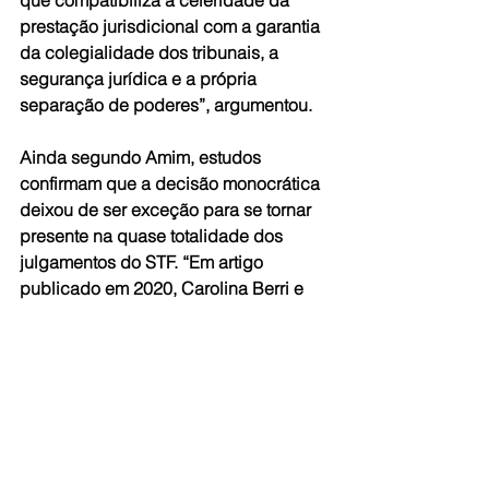
prestação jurisdicional com a garantia 
da colegialidade dos tribunais, a 
segurança jurídica e a própria 
separação de poderes”, argumentou.  
Ainda segundo Amim, estudos 
confirmam que a decisão monocrática 
deixou de ser exceção para se tornar 
presente na quase totalidade dos 
julgamentos do STF. “Em artigo 
publicado em 2020, Carolina Berri e 
Hellen Fernandes advertem: ‘entre 
2007 e 2016 a duração de uma 
decisão monocrática (liminar) era de 
1.278 dias, isto é, a decisão perdurava 
por aproximadamente três anos e meio 
até a apreciação pelo plenário’”, 
escreveu o parlamentar.  