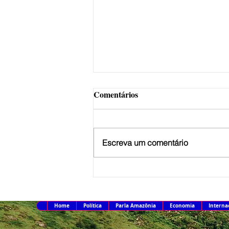
Comentários
Escreva um comentário
Culturas do Brasil e da China
se juntam em mostra de filmes
no Rio
Home
Política
Parla Amazônia
Economia
Interna