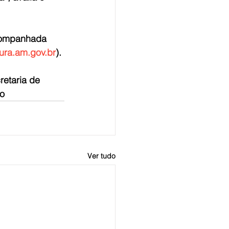
companhada 
tura.am.gov.br
).
etaria de 
ão
Ver tudo