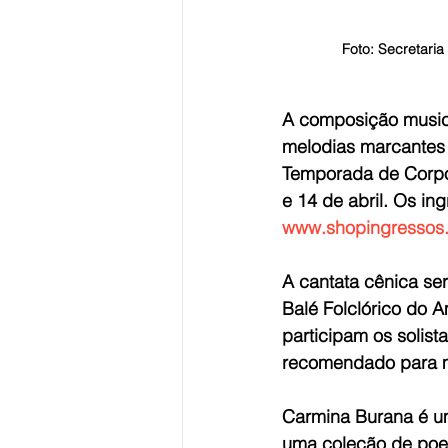
Foto: Secretaria
A composição music
melodias marcantes e
Temporada de Corpos
e 14 de abril. Os in
www.shopingressos
A cantata cênica se
Balé Folclórico do 
participam os solista
recomendado para m
Carmina Burana é um
uma coleção de poem