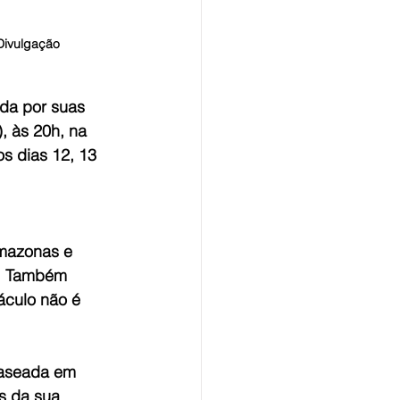
/Divulgação
da por suas 
, às 20h, na 
s dias 12, 13 
mazonas e 
s. Também 
táculo não é 
baseada em 
s da sua 