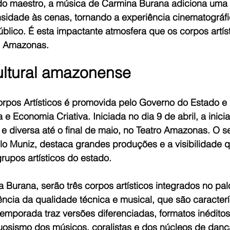
 do maestro, a música de Carmina Burana adiciona um
nsidade às cenas, tornando a experiência cinematográfi
lico. É esta impactante atmosfera que os corpos artíst
o Amazonas.
ltural amazonense
pos Artísticos é promovida pelo Governo do Estado e r
 e Economia Criativa. Iniciada no dia 9 de abril, a inicia
 diversa até o final de maio, no Teatro Amazonas. O se
lo Muniz, destaca grandes produções e a visibilidade q
rupos artísticos do estado.
Burana, serão três corpos artísticos integrados no pal
ncia da qualidade técnica e musical, que são caracterí
 temporada traz versões diferenciadas, formatos inéditos
uosismo dos músicos, coralistas e dos núcleos de dança