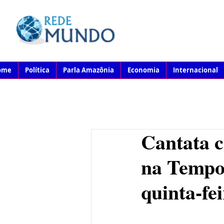
ome
Política
Parla Amazônia
Economia
Internacional
Cantata c
na Tempor
quinta-fe