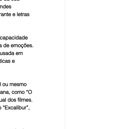
andes 
ante e letras 
 capacidade 
ma de emoções. 
 usada em 
ticas e 
l ou mesmo 
rana, como “O 
al dos filmes.
 “Excalibur”, 