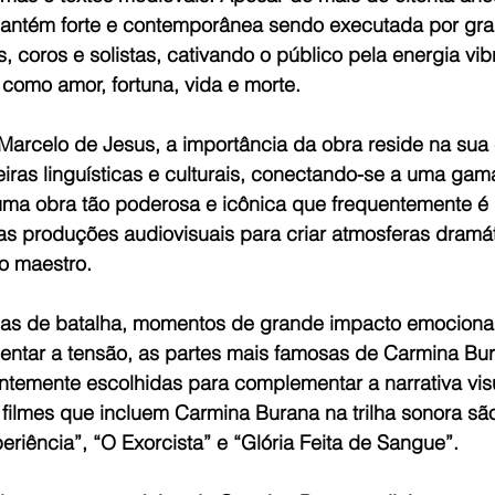
mantém forte e contemporânea sendo executada por gr
, coros e solistas, cativando o público pela energia vibr
omo amor, fortuna, vida e morte.
arcelo de Jesus, a importância da obra reside na sua
eiras linguísticas e culturais, conectando-se a uma ga
ma obra tão poderosa e icônica que frequentemente é
utras produções audiovisuais para criar atmosferas dramá
o maestro.
nas de batalha, momentos de grande impacto emociona
mentar a tensão, as partes mais famosas de Carmina Bu
ntemente escolhidas para complementar a narrativa visu
ilmes que incluem Carmina Burana na trilha sonora são
eriência”, “O Exorcista” e “Glória Feita de Sangue”.