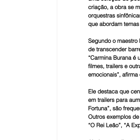
criação, a obra se 
orquestras sinfônicas
que abordam temas c
Segundo o maestro M
de transcender barr
“Carmina Burana é u
filmes, trailers e o
emocionais”, afirma 
Ele destaca que ce
em trailers para au
Fortuna”, são freque
Outros exemplos de f
“O Rei Leão”, “A Exp