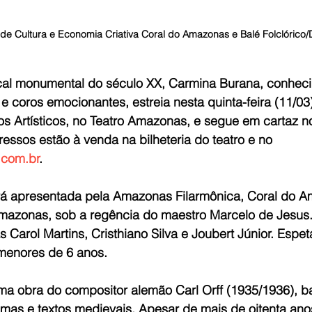
 de Cultura e Economia Criativa Coral do Amazonas e Balé Folclórico
al monumental do século XX, Carmina Burana, conheci
 coros emocionantes, estreia nesta quinta-feira (11/03)
 Artísticos, no Teatro Amazonas, e segue em cartaz no
gressos estão à venda na bilheteria do teatro e no 
.com.br
.
rá apresentada pela Amazonas Filarmônica, Coral do A
Amazonas, sob a regência do maestro Marcelo de Jesu
s Carol Martins, Cristhiano Silva e Joubert Júnior. Espe
enores de 6 anos.
a obra do compositor alemão Carl Orff (1935/1936), 
as e textos medievais. Apesar de mais de oitenta ano