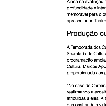
Ainda na avaliação
profundidade e inte
memorável para o púb
apresentar no Teatr
Produção cu
A Temporada dos Cor
Secretaria de Cultura
programação ampla e
Cultura, Marcos Apo
proporcionada aos g
“No caso de Carmina 
reafirmando a excelê
atribuídas a eles. A
demonstrando o virt