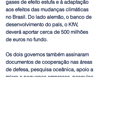
gases de efeito estufa e à adaptação 
aos efeitos das mudanças climáticas 
no Brasil. Do lado alemão, o banco de 
desenvolvimento do país, o KfW, 
deverá aportar cerca de 500 milhões 
de euros no fundo.
Os dois governos também assinaram 
documentos de cooperação nas áreas 
de defesa, pesquisa oceânica, apoio a 
micro e pequenas empresas, pesquisa 
aeroespacial, tecnologias quânticas, 
economia circular, entre outros.
Em sua segunda viagem oficial à 
Alemanha no atual mandato, Lula foi 
recebido com honras militares em 
Hannover, para se reunir com Merz. O 
Brasil é um dos poucos países com 