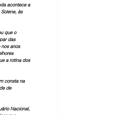
nda acontece a 
 Solene, às 
ou que o 
ipar das 
 nos anos 
lhores 
e a rotina dos 
m consta na 
de de 
ário Nacional, 