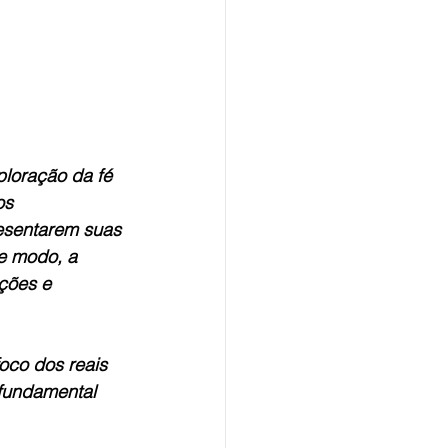
loração da fé 
os 
esentarem suas 
e modo, a 
ções e 
oco dos reais 
fundamental 