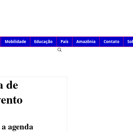
Mobilidade
Educação
País
Amazônia
Contato
So
a de
vento
 a agenda 