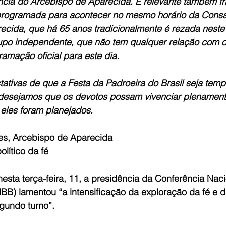
ia do Arcebispo de Aparecida. É relevante também fri
programada para acontecer no mesmo horário da Consa
cida, que há 65 anos tradicionalmente é rezada neste h
rupo independente, que não tem qualquer relação com o
amação oficial para este dia.
ativas de que a Festa da Padroeira do Brasil seja temp
desejamos que os devotos possam vivenciar plenament
eles foram planejados.
s, Arcebispo de Aparecida
lítico da fé
esta terça-feira, 11, a presidência da Conferência Naci
BB) lamentou “a intensificação da exploração da fé e da
egundo turno”.