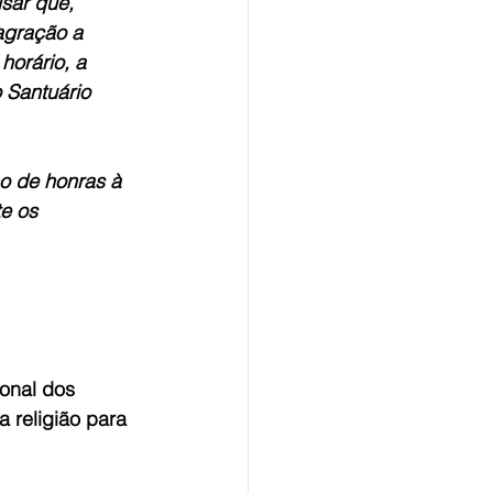
sar que, 
gração a 
orário, a 
 Santuário 
o de honras à 
e os 
onal dos 
 religião para 