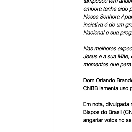
tampouco tem anuênc
embora tenha sido 
Nossa Senhora Apare
inciativa é de um g
Nacional e sua progr
Nas melhores expect
Jesus e a sua Mãe, 
momentos que para 
Dom Orlando Brande
CNBB lamenta uso po
Em nota, divulgada n
Bispos do Brasil (CN
angariar votos no s