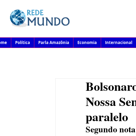
ome
Política
Parla Amazônia
Economia
Internacional
Bolsonaro
Nossa Se
paralelo
Segundo nota 