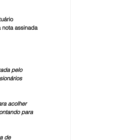
uário 
 nota assinada 
zada pelo 
ionários 
ra acolher 
ontando para 
a de 