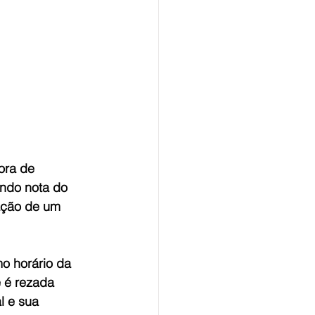
ora de 
undo nota do 
ação de um 
o horário da 
 é rezada 
l e sua 