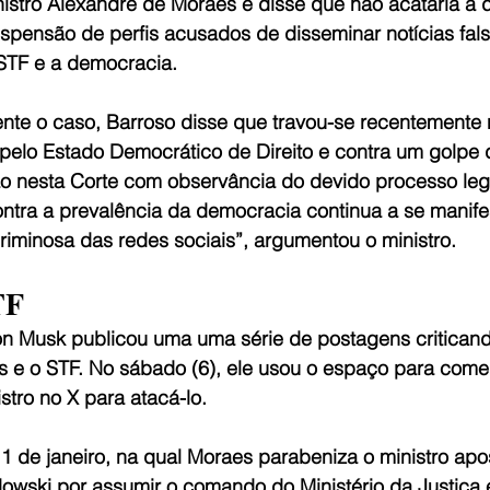
istro Alexandre de Moraes e disse que não acataria a d
spensão de perfis acusados de disseminar notícias fal
 STF e a democracia.
nte o caso, Barroso disse que travou-se recentemente 
 pelo Estado Democrático de Direito e contra um golpe 
ão nesta Corte com observância do devido processo leg
ntra a prevalência da democracia continua a se manife
riminosa das redes sociais”, argumentou o ministro.
TF
lon Musk publicou uma uma série de postagens criticand
 e o STF. No sábado (6), ele usou o espaço para comen
istro no X para atacá-lo.
11 de janeiro, na qual Moraes parabeniza o ministro ap
wski por assumir o comando do Ministério da Justiça