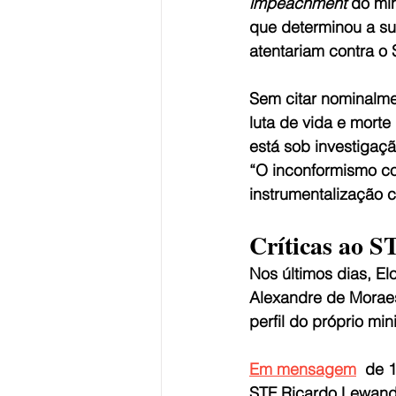
impeachment 
do min
que determinou a su
atentariam contra o
Sem citar nominalme
luta de vida e morte
está sob investigaç
“O inconformismo co
instrumentalização c
Críticas ao S
Nos últimos dias, E
Alexandre de Moraes
perfil do próprio min
Em mensagem
  de 
STF Ricardo Lewando