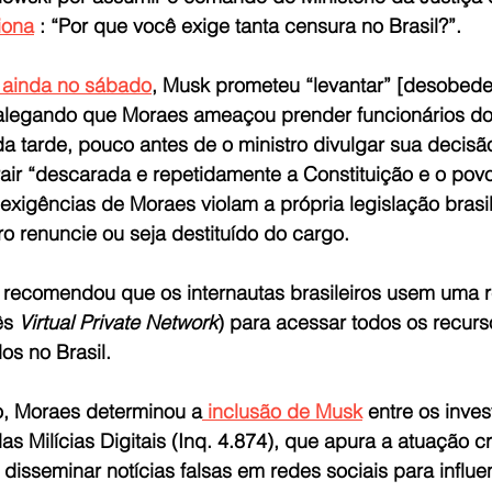
iona
 : “Por que você exige tanta censura no Brasil?”.
 ainda no sábado
, Musk prometeu “levantar” [desobede
, alegando que Moraes ameaçou prender funcionários do 
 da tarde, pouco antes de o ministro divulgar sua decisã
ir “descarada e repetidamente a Constituição e o povo 
xigências de Moraes violam a própria legislação brasil
ro renuncie ou seja destituído do cargo.
recomendou que os internautas brasileiros usem uma r
ês 
Virtual Private Network
) para acessar todos os recurs
os no Brasil.
o, Moraes determinou a
 inclusão de Musk
 entre os inve
s Milícias Digitais (Inq. 4.874), que apura a atuação c
disseminar notícias falsas em redes sociais para influen