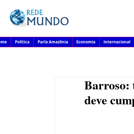
ome
Política
Parla Amazônia
Economia
Internacional
Barroso: 
deve cump