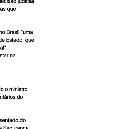
ecisão judicial 
sas que 
no Brasil “uma 
de Estado, que 
al”.
star na 
o o ministro 
tários do 
osentado do 
 e Segurança 