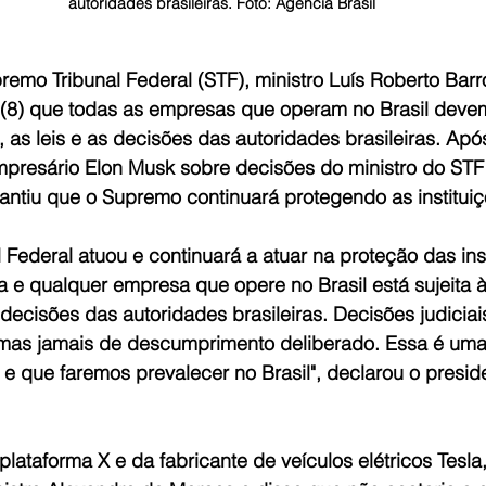
autoridades brasileiras. Foto: Agência Brasil
emo Tribunal Federal (STF), ministro Luís Roberto Barr
 (8) que todas as empresas que operam no Brasil devem
, as leis e as decisões das autoridades brasileiras. Apó
presário Elon Musk sobre decisões do ministro do STF
antiu que o Supremo continuará protegendo as instituiç
Federal atuou e continuará a atuar na proteção das inst
 e qualquer empresa que opere no Brasil está sujeita à
s decisões das autoridades brasileiras. Decisões judicia
 mas jamais de descumprimento deliberado. Essa é uma
 e que faremos prevalecer no Brasil", declarou o presid
lataforma X e da fabricante de veículos elétricos Tesla,