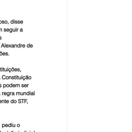
oso, disse 
 seguir a 
s 
 Alexandre de 
ões.
ituições, 
 Constituição 
is podem ser 
 regra mundial 
ente do STF, 
 pediu o 