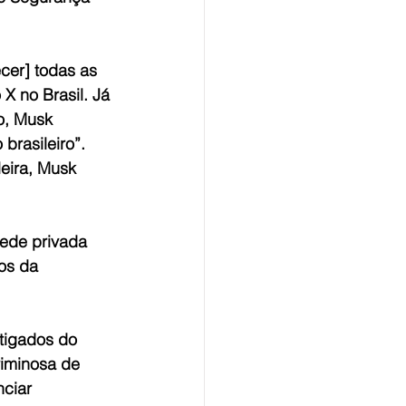
cer] todas as 
X no Brasil. Já 
o, Musk 
brasileiro”. 
eira, Musk 
ede privada 
os da 
stigados do 
riminosa de 
ciar 