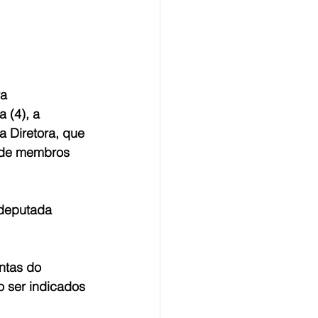
ra
 (4), a 
 Diretora, que 
 de membros 
 deputada 
ntas do 
o ser indicados 