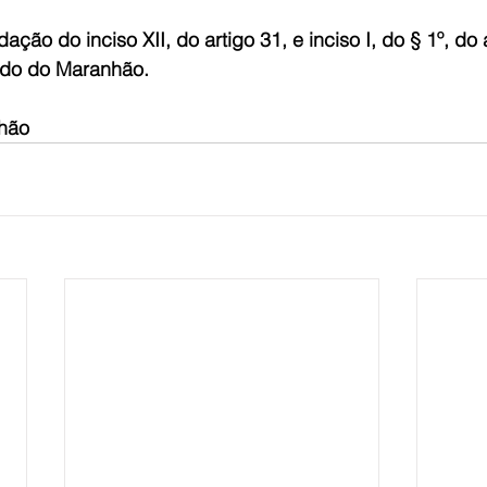
dação do inciso XII, do artigo 31, e inciso I, do § 1º, do a
ado do Maranhão. 
nhão