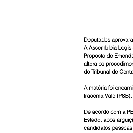
Deputados aprovaram
A Assembleia Legisla
Proposta de Emenda C
altera os procedime
do Tribunal de Con
A matéria foi encam
Iracema Vale (PSB).
De acordo com a PE
Estado, após arguiç
candidatos pessoas