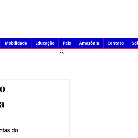
Mobilidade
Educação
País
Amazônia
Contato
So
o
a
ntas do 