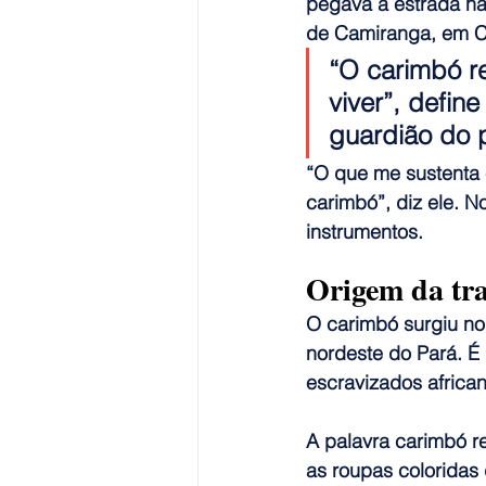
pegava a estrada na
de Camiranga, em Ca
“O carimbó r
viver”, define
guardião do 
“O que me sustenta 
carimbó”, diz ele. 
instrumentos. 
Origem da tr
O carimbó surgiu no
nordeste do Pará. É
escravizados african
A palavra carimbó r
as roupas coloridas