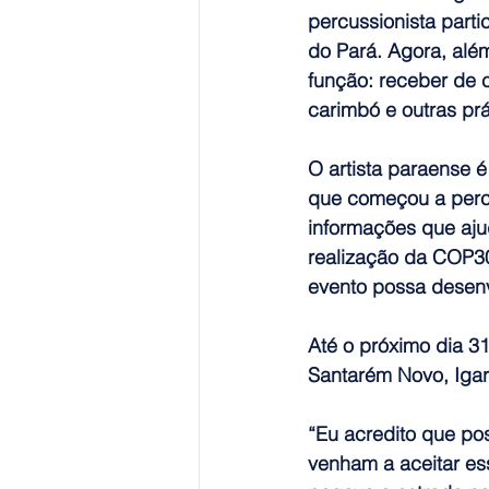
percussionista part
do Pará. Agora, além 
função: receber de 
carimbó e outras prá
O artista paraense 
que começou a perco
informações que ajud
realização da COP30
evento possa desenvo
Até o próximo dia 3
Santarém Novo, Iga
“Eu acredito que po
venham a aceitar ess