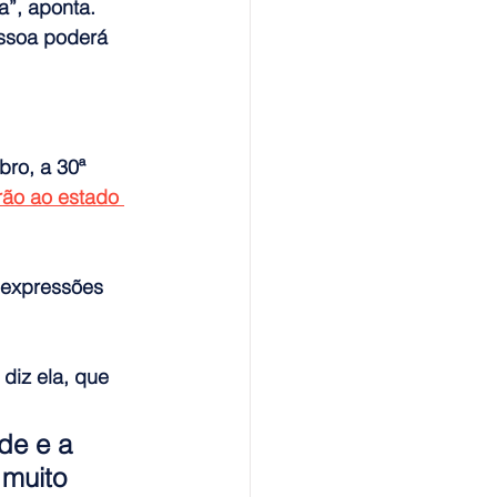
a”, aponta.
essoa poderá 
ro, a 30ª 
ão ao estado 
 expressões 
 diz ela, que 
de e a 
muito 