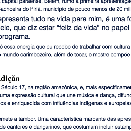
 capital paraense, Belém, rumo à primeira apresentaçã
choeira do Piriá, município de pouco menos de 20 mil h
epresenta tudo na vida para mim, é uma f
 ele, que diz estar “feliz da vida” no papel
programa.
é essa energia que eu recebo de trabalhar com cultura 
No mundo carimbozeiro, além de tocar, o mestre compõe 
adição
 Século 17, na região amazônica, e, mais especificamen
 uma expressão cultural que une música e dança, difund
os e enriquecida com influências indígenas e europeias
emete a tambor.
 Uma característica marcante das apre
 de cantores e dançarinos, que costumam incluir estamp