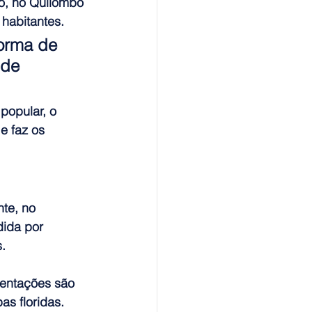
o, no Quilombo 
abitantes.   
orma de 
 de 
popular, o 
e faz os 
te, no 
ida por 
.
sentações são 
as floridas.