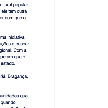
ltural popular 
 ele tem outra 
er com que o 
uma iniciativa 
ações e buscar 
ional. 
Com a 
speram que o 
 estado.
riá, Bragança, 
munidades que 
, quando 