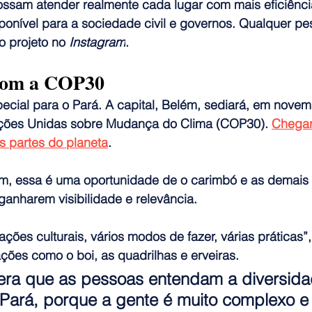
possam atender realmente cada lugar com mais eficiênci
isponível para a sociedade civil e governos. Qualquer p
o projeto no 
Instagram
.
 com a COP30
cial para o Pará. A capital, Belém, sediará, em novemb
ções Unidas sobre Mudança do Clima (COP30). 
Chegar
as partes do planeta
.
m, essa é uma oportunidade de o carimbó e as demais
ganharem visibilidade e relevância.
ções culturais, vários modos de fazer, várias práticas”,
ações como o boi, as quadrilhas e erveiras. 
era que as pessoas entendam a diversida
Pará, porque a gente é muito complexo e 