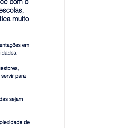
sce com o 
escolas, 
ica muito 
sentações em 
nidades.
estores, 
 servir para 
adas sejam 
plexidade de 