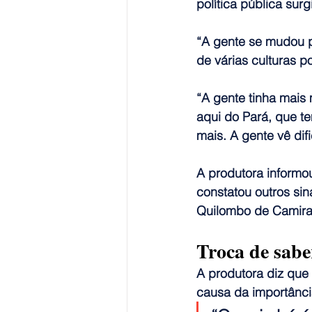
política pública su
“A gente se mudou p
de várias culturas po
“A gente tinha mais
aqui do Pará, que te
mais. 
A gente vê di
A produtora informo
constatou outros si
Quilombo de Camiran
Troca de sabe
A produtora diz que
causa da importânci