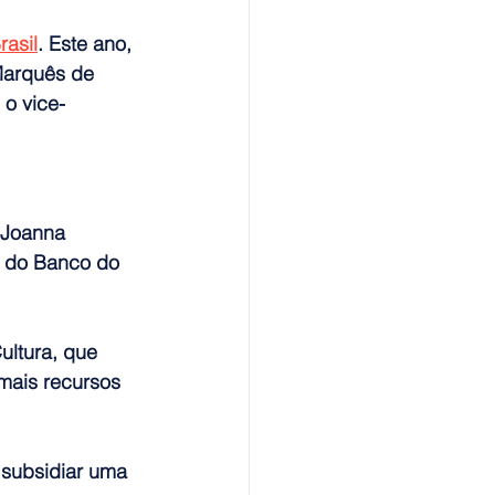
rasil
. Este ano, 
arquês de 
o vice-
 Joanna 
s do Banco do 
ultura, que 
 mais recursos 
 subsidiar uma 