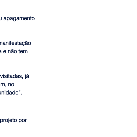
viu apagamento 
manifestação 
a e não tem 
sitadas, já 
im, no 
unidade”.
rojeto por 