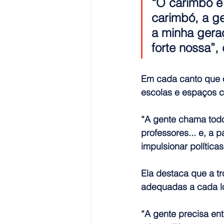
“O carimbó é
carimbó, a ge
a minha geraç
forte nossa”,
Em cada canto que 
escolas e espaços c
“A gente chama todo
professores... e, a pa
impulsionar política
Ela destaca que a tr
adequadas a cada l
“A gente precisa en