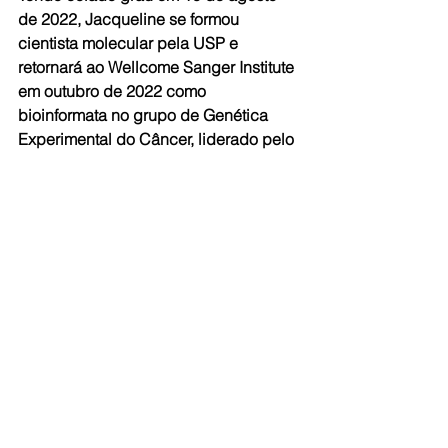
de 2022, Jacqueline se formou 
cientista molecular pela USP e 
retornará ao Wellcome Sanger Institute 
em outubro de 2022 como 
bioinformata no grupo de Genética 
Experimental do Câncer, liderado pelo 
dr. David Adams. “A experiência no 
Wellcome Sanger Institute foi incrível e 
pude aprender um mundo de coisas 
novas a partir do projeto de pesquisa 
que desenvolvi no grupo da Sarah 
Teichmann”, afirmou Jacqueline. “Sou 
muito grata pela oportunidade que tive 
por ganhar o prêmio Sanger e estou 
muito animada para retornar ao 
instituto ainda este ano para fazer 
parte do projeto Dermatlas, que busca 
criar um atlas genômico dos mais 