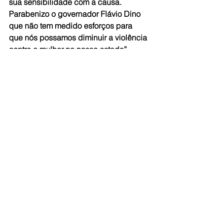
sua sensibilidade com a causa. 
Parabenizo o governador Flávio Dino 
que não tem medido esforços para 
que nós possamos diminuir a violência 
contra a mulher no nosso estado”.
A deputada Helena Duailibe, por sua 
vez, afirmou ter certeza de que junto 
com todas as outras ações que vêm 
sendo desenvolvidas pela Secretaria 
da Mulher e pela Casa da Mulher 
Brasileira, o Maranhão conquistou 
lugar de destaque no combate à 
violência de gênero.
“É um motivo de muito orgulho, para 
nós, deputados, podermos participar 
dessa votação tão importante. Quero 
não só ressaltar a relevância desse 
Fundo Estadual para melhorar as 