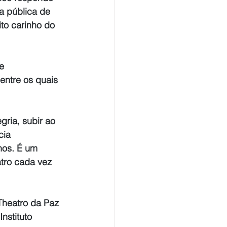
a pública de 
to carinho do 
e 
entre os quais 
ria, subir ao 
cia 
nos. É um 
tro cada vez 
heatro da Paz 
nstituto 