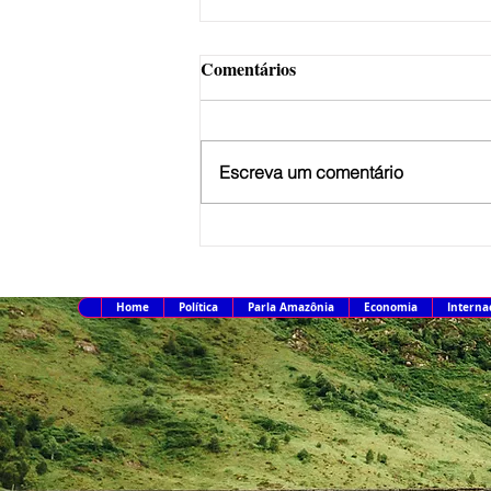
Comentários
Escreva um comentário
Culturas do Brasil e da China
se juntam em mostra de filmes
no Rio
Home
Política
Parla Amazônia
Economia
Interna