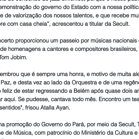
monstração do governo do Estado com a nossa polític
e de valorização dos nossos talentos, e que recebe mui
e com casa cheia”, acrescentou a titular da Secult.
ncerto proporcionou um passeio por músicas nacionais 
 de homenagens a cantores e compositores brasileiros, 
 Tom Jobim.
lembrou que é sempre uma honra, e motivo de muita aleg
 Paz, e desta vez ao lado da Orquestra e de uma regên
o feliz de estar regressando a Belém após quase dois a
ar aqui. Se pudesse, cantava todo mês. Encontro um tea
entidos", frisou Atalla Ayan.
a promoção do Governo do Pará, por meio da Secult, T
de Música, com patrocínio do Ministério da Cultura e I