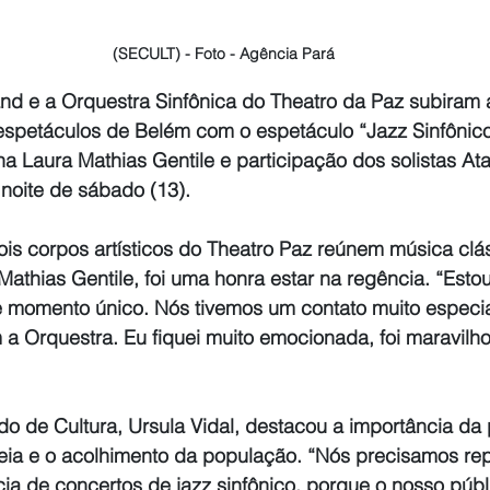
(SECULT) - Foto - Agência Pará
d e a Orquestra Sinfônica do Theatro da Paz subiram 
espetáculos de Belém com o espetáculo “Jazz Sinfônico
a Laura Mathias Gentile e participação dos solistas Ata
noite de sábado (13). 
is corpos artísticos do Theatro Paz reúnem música clás
Mathias Gentile, foi uma honra estar na regência. “Estou 
te momento único. Nós tivemos um contato muito especia
 a Orquestra. Eu fiquei muito emocionada, foi maravilho
do de Cultura, Ursula Vidal, destacou a importância da p
eia e o acolhimento da população. “Nós precisamos repe
cia de concertos de jazz sinfônico, porque o nosso púb