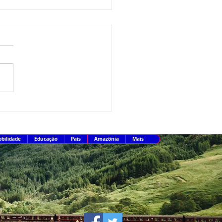
ições para a Seleção
obras Cultural terminam
 sexta
bilidade
Educação
País
Amazônia
Mais