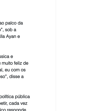
ao palco da 
”, sob a 
lla Ayan e 
sica e 
muito feliz de 
l, eu com os 
so”, disse a 
olítica pública 
tir, cada vez 
lico responde 