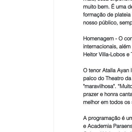
muito bem. É uma de
formação de plateia 
nosso público, sempr
Homenagem
 - O co
internacionais, além
Heitor Villa-Lobos e
O tenor Atalla Ayan 
palco do Theatro da
"maravilhosa". “Muit
prazer e honra cant
melhor em todos os s
A programação é um
e Academia Paraense 