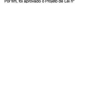
Por fim, foi aprovado o Projeto de Lei nº 
286/2024, do deputado Dirceu Tem 
Caten (PT). A matéria altera a Lei nº 
9.408, de 21 de dezembro de 2021, 
inserindo corretamente o CNPJ do 
Instituto Amigos em Ação.
Fonte> Alepa
Ver tudo
Posts recentes