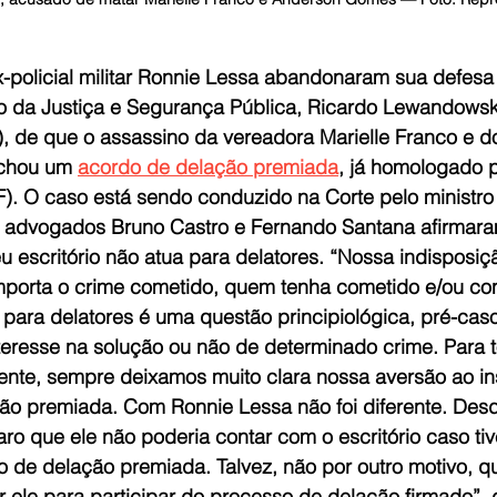
policial militar Ronnie Lessa abandonaram sua defesa
ro da Justiça e Segurança Pública, Ricardo Lewandowski
9), de que o assassino da vereadora Marielle Franco e d
chou um 
acordo de delação premiada
, já homologado 
F). O caso está sendo conduzido na Corte pelo ministro
 advogados Bruno Castro e Fernando Santana afirmara
seu escritório não atua para delatores. “Nossa indisposiç
mporta o crime cometido, quem tenha cometido e/ou con
para delatores é uma questão principiológica, pré-caso
teresse na solução ou não de determinado crime. Para 
mente, sempre deixamos muito clara nossa aversão ao ins
ão premiada. Com Ronnie Lessa não foi diferente. Desd
ro que ele não poderia contar com o escritório caso tiv
 de delação premiada. Talvez, não por outro motivo, q
ele para participar do processo de delação firmado”, d