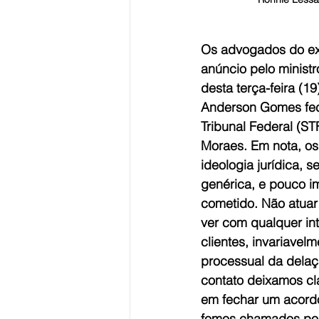
Os advogados do ex-
anúncio pelo minist
desta terça-feira (1
Anderson Gomes fe
Tribunal Federal (ST
Moraes. Em nota, os
ideologia jurídica, 
genérica, e pouco i
cometido. Não atuar 
ver com qualquer in
clientes, invariavel
processual da delaç
contato deixamos cla
em fechar um acordo
fomos chamados por 