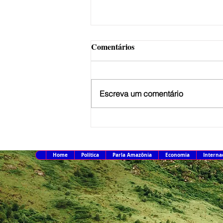
Comentários
Escreva um comentário
Caso Marielle: Justiça amplia
penas de Ronnie Lessa e Élcio
Queiroz
Home
Política
Parla Amazônia
Economia
Interna