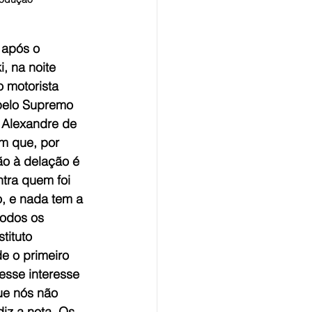
 após o 
, na noite 
o motorista 
pelo Supremo 
 Alexandre de 
m que, por 
ão à delação é 
tra quem foi 
, e nada tem a 
todos os 
tituto 
e o primeiro 
esse interesse 
ue nós não 
iz a nota. Os 