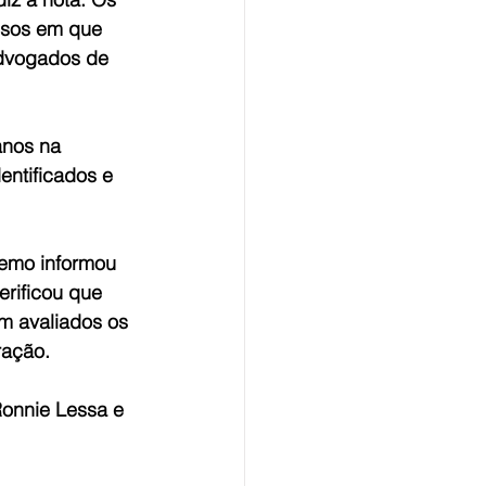
ssos em que 
advogados de 
anos na 
ntificados e 
remo informou 
rificou que 
m avaliados os 
ração.
Ronnie Lessa e 