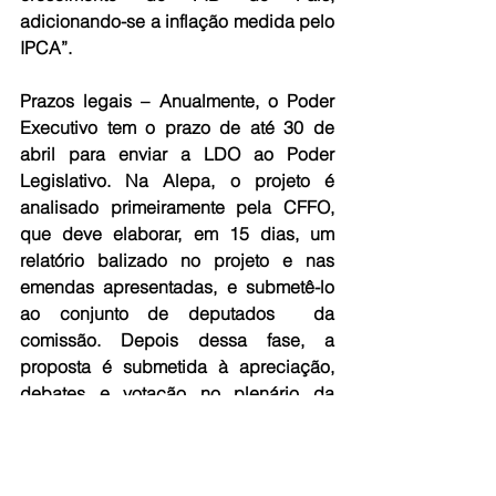
adicionando-se a inflação medida pelo 
IPCA”.     
Prazos legais
 – Anualmente, o Poder 
Executivo tem o prazo de até 30 de 
abril para enviar a LDO ao Poder 
Legislativo. Na Alepa, o projeto é 
analisado primeiramente pela CFFO, 
que deve elaborar, em 15 dias, um 
relatório balizado no projeto e nas 
emendas apresentadas, e submetê-lo 
ao conjunto de deputados  da 
comissão. Depois dessa fase, a 
proposta é submetida à apreciação, 
debates e votação no plenário da 
Casa. O Legislativo tem o prazo de até 
30 de junho para votar e enviar a peça 
orçamentária ao Executivo.