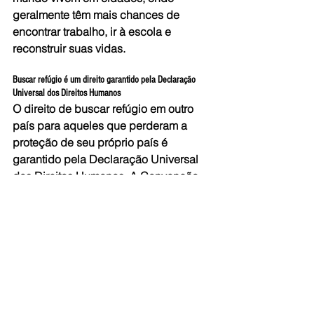
geralmente têm mais chances de 
encontrar trabalho, ir à escola e 
reconstruir suas vidas.
Buscar refúgio é um direito garantido pela Declaração 
Universal dos Direitos Humanos
O direito de buscar refúgio em outro 
país para aqueles que perderam a 
proteção de seu próprio país é 
garantido pela Declaração Universal 
dos Direitos Humanos. A Convenção 
para Refugiados é o primeiro tratado 
que transformou os ideais da 
Declaração em obrigações 
juridicamente vinculativas.²
* Dados retirados do relatório 
Tendências Globais.
¹ 