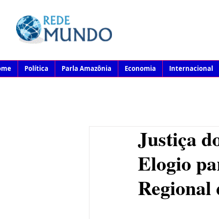
ome
Política
Parla Amazônia
Economia
Internacional
Justiça d
Elogio pa
Regional 