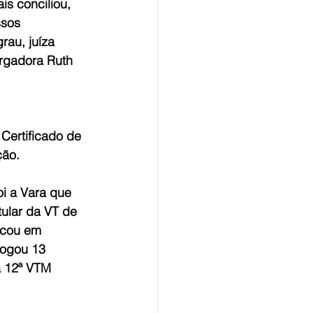
s conciliou, 
ssos 
rau, juíza 
rgadora Ruth 
Certificado de 
ção.
oi a Vara que 
ular da VT de 
icou em 
logou 13 
a 12ª VTM 