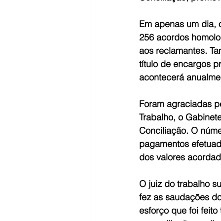
Em apenas um dia, o
256 acordos homolog
aos reclamantes. Ta
título de encargos p
acontecerá anualmen
Foram agraciadas pe
Trabalho, o Gabinet
Conciliação. O núme
pagamentos efetuado
dos valores acordad
O juiz do trabalho su
fez as saudações do
esforço que foi feit