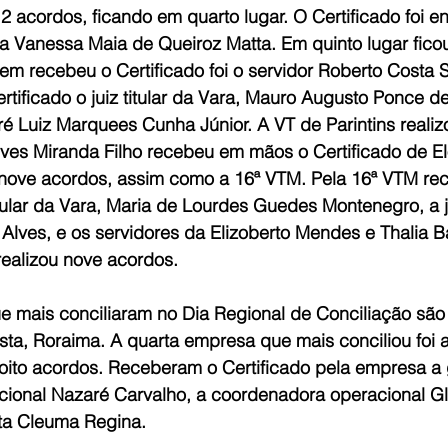
2 acordos, ficando em quarto lugar. O Certificado foi en
ta Vanessa Maia de Queiroz Matta. Em quinto lugar fico
m recebeu o Certificado foi o servidor Roberto Costa S
tificado o juiz titular da Vara, Mauro Augusto Ponce d
dré Luiz Marquees Cunha Júnior. A VT de Parintins reali
n Alves Miranda Filho recebeu em mãos o Certificado de El
nove acordos, assim como a 16ª VTM. Pela 16ª VTM re
titular da Vara, Maria de Lourdes Guedes Montenegro, a j
Alves, e os servidores da Elizoberto Mendes e Thalia B
realizou nove acordos.
e mais conciliaram no Dia Regional de Conciliação sã
sta, Roraima. A quarta empresa que mais conciliou foi 
ito acordos. Receberam o Certificado pela empresa a 
acional Nazaré Carvalho, a coordenadora operacional Gl
ta Cleuma Regina.