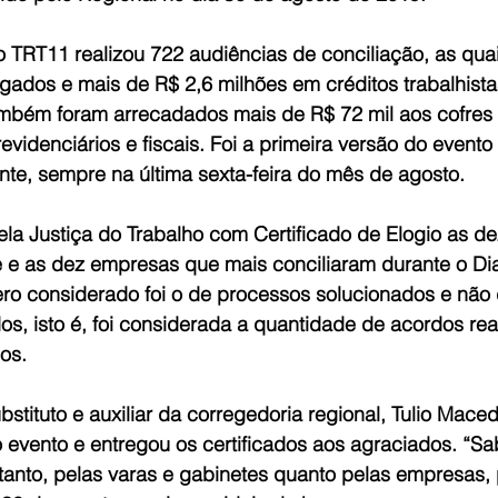
 TRT11 realizou 722 audiências de conciliação, as quai
ados e mais de R$ 2,6 milhões em créditos trabalhista
mbém foram arrecadados mais de R$ 72 mil aos cofres 
revidenciários e fiscais. Foi a primeira versão do evento
te, sempre na última sexta-feira do mês de agosto.
la Justiça do Trabalho com Certificado de Elogio as de
e e as dez empresas que mais conciliaram durante o Di
ro considerado foi o de processos solucionados e não 
s, isto é, foi considerada a quantidade de acordos rea
os.
bstituto e auxiliar da corregedoria regional, Tulio Mace
 evento e entregou os certificados aos agraciados. “S
o tanto, pelas varas e gabinetes quanto pelas empresas, 