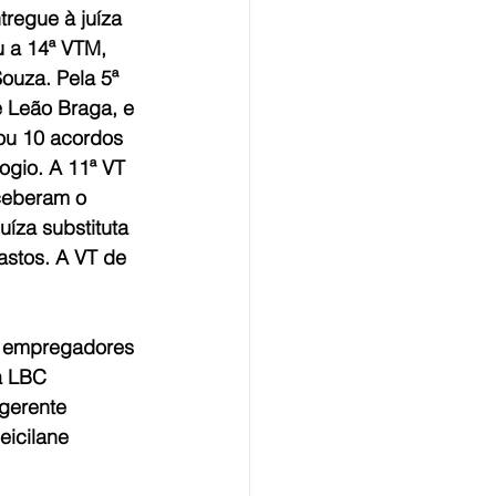
tregue à juíza 
u a 14ª VTM, 
ouza. Pela 5ª 
e Leão Braga, e 
zou 10 acordos 
ogio. A 11ª VT 
ceberam o 
uíza substituta 
astos. A VT de 
o empregadores 
a LBC 
gerente 
eicilane 