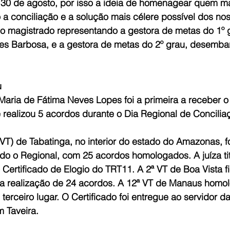
 30 de agosto, por isso a ideia de homenagear quem mai
 a conciliação e a solução mais célere possível dos no
o magistrado representando a gestora de metas do 1º g
s Barbosa, e a gestora de metas do 2º grau, desemba
u
ria de Fátima Neves Lopes foi a primeira a receber o 
 realizou 5 acordos durante o Dia Regional de Concilia
VT) de Tabatinga, no interior do estado do Amazonas, f
do o Regional, com 25 acordos homologados. A juíza tit
Certificado de Elogio do TRT11. A 2ª VT de Boa Vista f
a realização de 24 acordos. A 12ª VT de Manaus homo
terceiro lugar. O Certificado foi entregue ao servidor d
m Taveira.