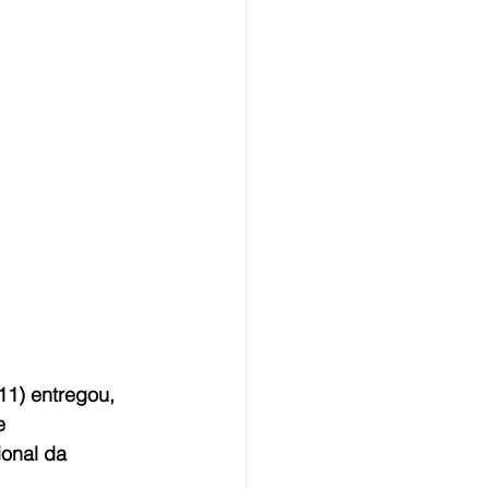
1) entregou, 
e 
onal da 