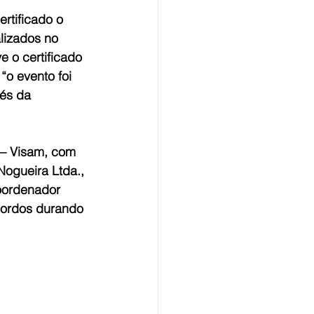
tificado o 
lizados no 
 o certificado 
o evento foi 
és da 
– Visam, com 
ogueira Ltda., 
oordenador 
cordos durando 