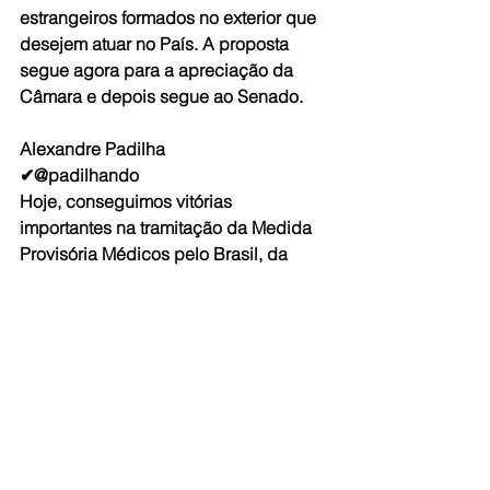
estrangeiros formados no exterior que 
desejem atuar no País. A proposta 
segue agora para a apreciação da 
Câmara e depois segue ao Senado.
Alexandre Padilha
✔@padilhando
Hoje, conseguimos vitórias 
importantes na tramitação da Medida 
Provisória Médicos pelo Brasil, da 
qual faço parte. 
Acompanhem.@conassoficial 
@cosemssp @conasems @institutolula 
@lulaoficial @ptbrasil @ptnacamara 
@dilmarousseff @ambfex 
@sindsaudesp @confuciomoura 
@luciomosquini
Fonte: PT na Câmara - por Héber 