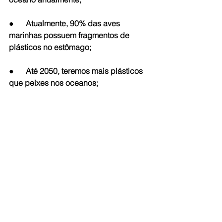
●      Atualmente, 90% das aves 
marinhas possuem fragmentos de 
plásticos no estômago;
●      Até 2050, teremos mais plásticos 
que peixes nos oceanos;
●      A poluição marinha é um 
problema transfronteiriço que todos os 
países compartilham;
●      Objetos plásticos viajam nas 
correntes oceânicas, colocando em 
risco ecossistemas e vida selvagem. 
Nenhum estado ou grupo de estados 
pode resolver isso sozinho;