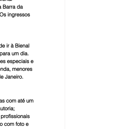
a Barra da 
 Os ingressos 
 ir à Bienal 
para um dia.
es especiais e 
enda, menores 
e Janeiro.
ças com até um 
toria; 
profissionais 
ão com foto e 