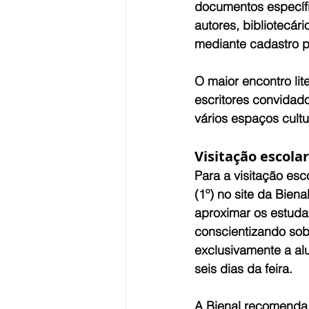
documentos específ
autores, bibliotecár
mediante cadastro pr
O maior encontro lit
escritores convidado
vários espaços cult
Visitação escolar
Para a visitação esc
(1º) no site da Biena
aproximar os estudan
conscientizando sobr
exclusivamente a al
seis dias da feira.
A Bienal recomenda 