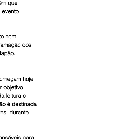
ém que 
e evento 
ato com 
gramação dos 
Japão.
 começam hoje 
r objetivo 
 leitura e 
ção é destinada 
es, durante 
onsáveis para 