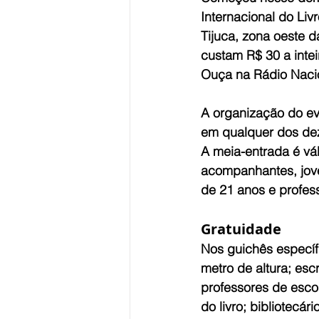
Internacional do Liv
Tijuca, zona oeste d
custam R$ 30 a intei
Ouça na Rádio Naci
A organização do eve
em qualquer dos dez
A meia-entrada é vá
acompanhantes, jove
de 21 anos e profess
Gratuidade
Nos guichês específ
metro de altura; esc
professores de escol
do livro; bibliotecár