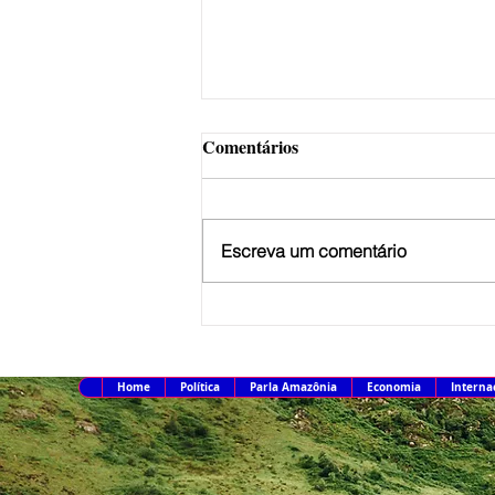
Comentários
Escreva um comentário
Inscrições para o Fies do
segundo semestre começam na
terça-feira
Home
Política
Parla Amazônia
Economia
Interna