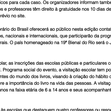
icos para cada caso. Os organizadores informam tamb
ios e professores têm direito à gratuidade nos 10 dias d
évio no site.
erário do Brasil oferecerá ao público nesta edição cont
s, nacionais e internacionais, que participarão da pro
urais. O país homenageado na 19ª Bienal do Rio será o 
olar, as inscrições das escolas públicas e particulares
l. Programa social do evento, a visitação escolar tem po
tes do mundo dos livros, visando à criação do hábito da
e a importância do livro na vida das pessoas. A visita
unos na faixa etária de 6 a 14 anos e seus acompanhant
às escolas que destaquem quatro professores ou resp