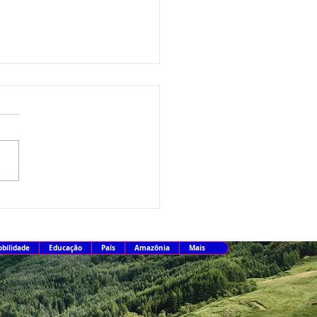
rno abre consulta pública
 construir legado da Copa
027
bilidade
Educação
País
Amazônia
Mais