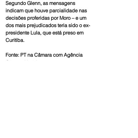
Segundo Glenn, as mensagens 
indicam que houve parcialidade nas 
decisões proferidas por Moro – e um 
dos mais prejudicados teria sido o ex-
presidente Lula, que está preso em 
Curitiba.
Fonte: PT na Câmara com Agência 
Câmara Notícias
Foto: Gabriel Paiva
#Moro
#VazaJato
Ver tudo
Posts recentes