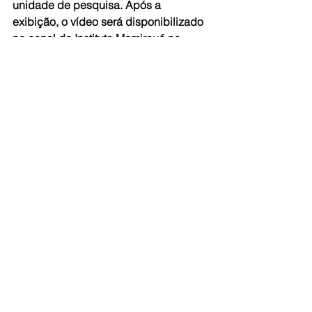
unidade de pesquisa. Após a 
exibição, o vídeo será disponibilizado 
no canal do Instituto Mamirauá no 
YouTube.
Semana Nacional do Meio 
Ambiente
As comemorações do Instituto 
Mamirauá se somam ao calendário da 
Semana Nacional do Meio Ambiente, 
entre os dias 01 e 05 de junho. Na 
sede do instituto, em Tefé, será 
realizado um seminário especial do 
projeto “Mamirauá: Conservação e 
Uso Sustentável da Biodiversidade em 
Unidades de Conservação” (BioREC). 
Desde 2013, o projeto atua em duas 
Reservas de Desenvolvimento 