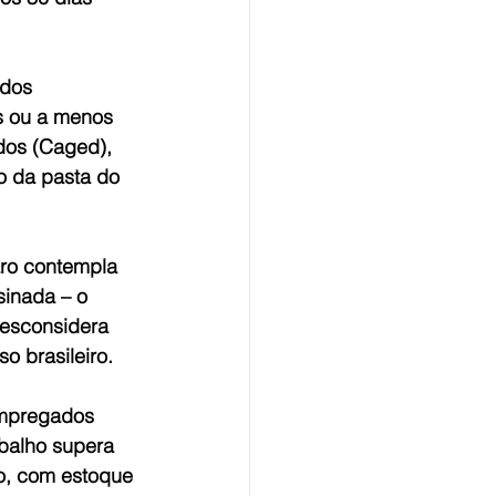
ados 
s ou a menos 
os (Caged), 
o da pasta do 
ro contempla 
inada – o 
Desconsidera 
o brasileiro. 
mpregados 
abalho supera 
o, com estoque 