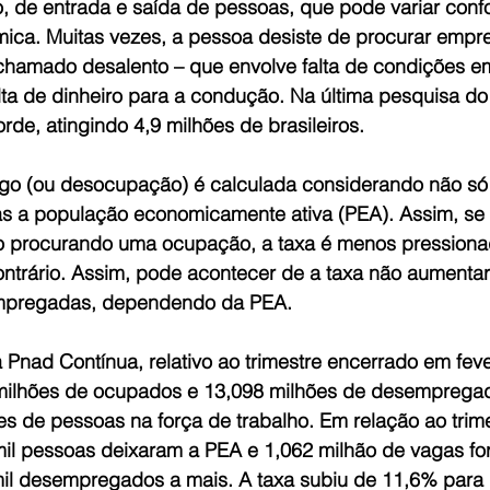
, de entrada e saída de pessoas, que pode variar conf
mica. Muitas vezes, a pessoa desiste de procurar empr
 chamado desalento – que envolve falta de condições e
lta de dinheiro para a condução. Na última pesquisa do
rde, atingindo 4,9 milhões de brasileiros.
go (ou desocupação) é calculada considerando não só
 a população economicamente ativa (PEA). Assim, se
 procurando uma ocupação, a taxa é menos pressionad
ontrário. Assim, pode acontecer de a taxa não aument
mpregadas, dependendo da PEA.
a Pnad Contínua, relativo ao trimestre encerrado em fever
milhões de ocupados e 13,098 milhões de desemprega
s de pessoas na força de trabalho. Em relação ao trimes
l pessoas deixaram a PEA e 1,062 milhão de vagas fo
il desempregados a mais. A taxa subiu de 11,6% para