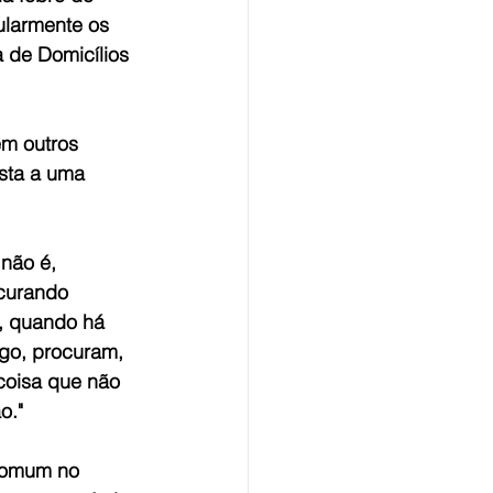
ularmente os 
 de Domicílios 
m outros 
ista a uma 
não é, 
curando 
, quando há 
o, procuram, 
oisa que não 
o."
comum no 