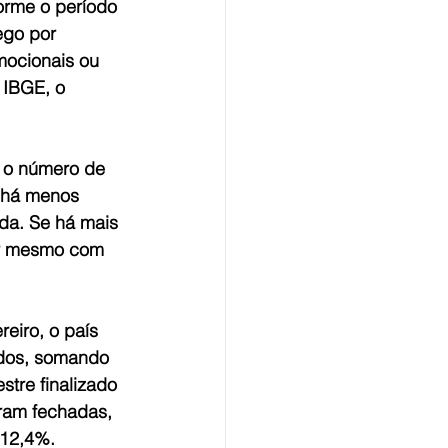
orme o período 
ego por 
mocionais ou 
 IBGE, o 
 o número de 
 há menos 
a. Se há mais 
ar mesmo com 
eiro, o país 
dos, somando 
tre finalizado 
ram fechadas, 
 12,4%.