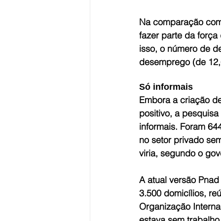
Na comparação com 
fazer parte da forç
isso, o número de d
desemprego (de 12,
Só informais
Embora a criação de
positivo, a pesquis
informais. Foram 644
no setor privado sem
viria, segundo o go
A atual versão Pnad
3.500 domicílios, r
Organização Interna
estava sem trabalho