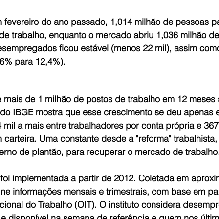
fevereiro do ano passado, 1,014 milhão de pessoas p
a de trabalho, enquanto o mercado abriu 1,036 milhão d
esempregados ficou estável (menos 22 mil), assim como
6% para 12,4%).
 mais de 1 milhão de postos de trabalho em 12 meses 
a do IBGE mostra que esse crescimento se deu apenas 
 mil a mais entre trabalhadores por conta própria e 36
 carteira. Uma constante desde a "reforma" trabalhista,
verno de plantão, para recuperar o mercado de trabalho
 foi implementada a partir de 2012. Coletada em apro
eúne informações mensais e trimestrais, com base em pa
cional do Trabalho (OIT). O instituto considera desem
 e disponível na semana de referência e quem nos últim