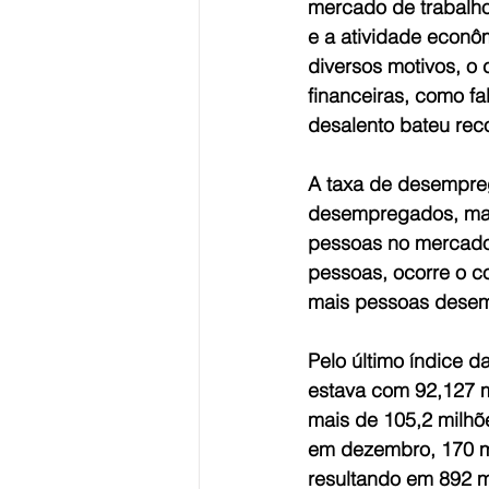
mercado de trabalho
e a atividade econô
diversos motivos, o
financeiras, como fa
desalento bateu reco
A taxa de desempre
desempregados, mas
pessoas no mercado
pessoas, ocorre o c
mais pessoas dese
Pelo último índice d
estava com 92,127 
mais de 105,2 milhõe
em dezembro, 170 mi
resultando em 892 m