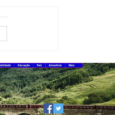
ta paga nesta sexta-feira
iro lote de restituição do
026
bilidade
Educação
País
Amazônia
Mais