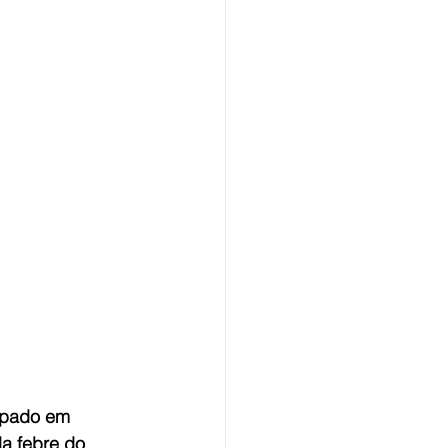
lpado em 
a febre do 