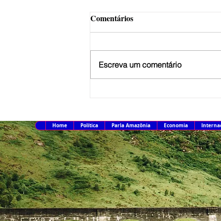
Comentários
Escreva um comentário
Em nova redução, Copom
baixa taxa Selic para 14% ao
ano
Home
Política
Parla Amazônia
Economia
Interna