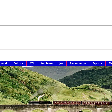
Famílias brasileiras perderam
Recei
R$ 62,5 bilhões para bets em
terce
2025
IR 2
cional
Cultura
CTI
Ambiente
Jus
Saneamento
Esporte
Mo