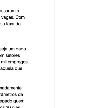
assaram a 
e vagas. Com 
 a taxa de 
seja um dado 
em setores 
7 mil empregos 
 aquela que 
.
ximadamente 
râmetros da 
pregado quem 
os 30 dias 