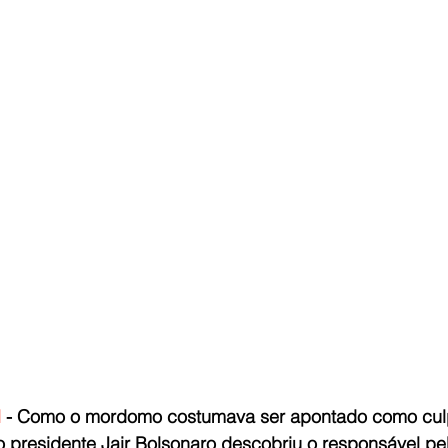
l
 - Como o mordomo costumava ser apontado como cu
o presidente Jair Bolsonaro descobriu o responsável pel