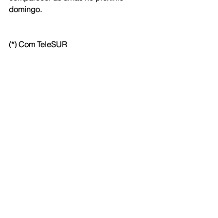
domingo.
(*) Com TeleSUR
#ElSalvador
Ver tudo
Posts recentes