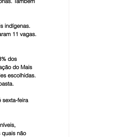
zonas. Também 
s indígenas. 
aram 11 vagas. 
53% dos 
cação do Mais 
es escolhidas. 
pasta.
sexta-feira 
íveis, 
 quais não 