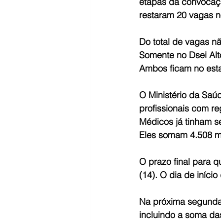
etapas da convocaçã
restaram 20 vagas 
Do total de vagas nã
Somente no Dsei Alt
Ambos ficam no est
O Ministério da Saú
profissionais com re
Médicos já tinham se
Eles somam 4.508 mé
O prazo final para q
(14). O dia de início
Na próxima segunda-f
incluindo a soma das