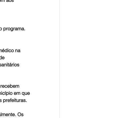
ém aos 
do programa.
médico na 
de 
anitários 
e recebem 
nicípio em que 
 prefeituras.
almente. Os 