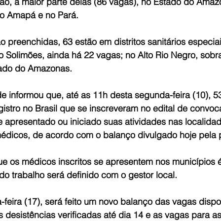
o, a maior parte delas (86 vagas), no Estado do Ama
no Amapá e no Pará.
o preenchidas, 63 estão em distritos sanitários especiai
o Solimões, ainda há 22 vagas; no Alto Rio Negro, sobr
ado do Amazonas.
de informou que, até as 11h desta segunda-feira (10), 
gistro no Brasil que se inscreveram no edital de convo
 apresentado ou iniciado suas atividades nas localidad
dicos, de acordo com o balanço divulgado hoje pela 
ue os médicos inscritos se apresentem nos municípios é 
 do trabalho será definido com o gestor local.
eira (17), será feito um novo balanço das vagas dispon
 desistências verificadas até dia 14 e as vagas para as