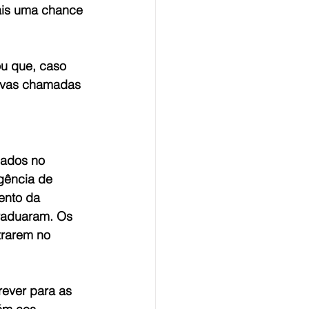
mais uma chance 
u que, caso 
novas chamadas 
mados no 
igência de 
ento da 
graduaram. Os 
trarem no 
rever para as 