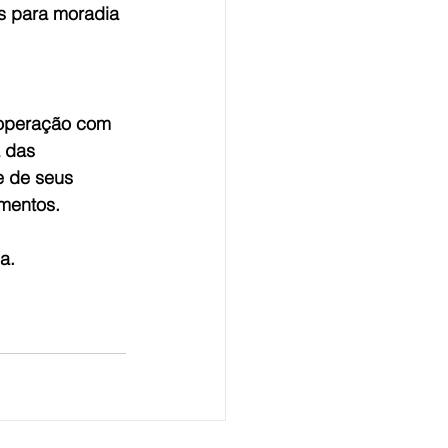
s para moradia 
operação com 
 das 
e de seus 
imentos.
a.