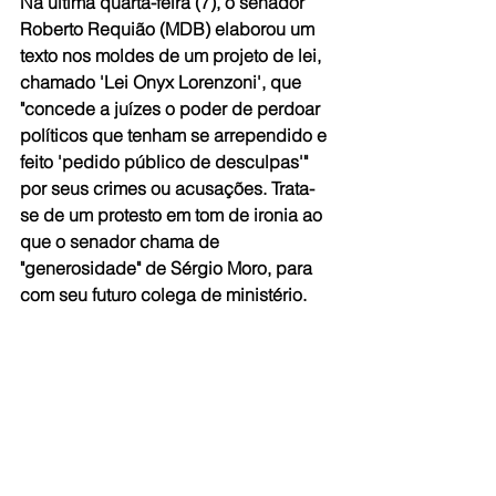
Na última quarta-feira (7), o senador 
Roberto Requião (MDB) elaborou um 
texto nos moldes de um projeto de lei, 
chamado 'Lei Onyx Lorenzoni', que 
"concede a juízes o poder de perdoar 
políticos que tenham se arrependido e 
feito 'pedido público de desculpas'" 
por seus crimes ou acusações. Trata-
se de um protesto em tom de ironia ao 
que o senador chama de 
"generosidade" de Sérgio Moro, para 
com seu futuro colega de ministério. 
Assista ao vídeo 
Aqui
Da 
Rede Brasil Atual
#OnyxLorenzoni
#Caixa2