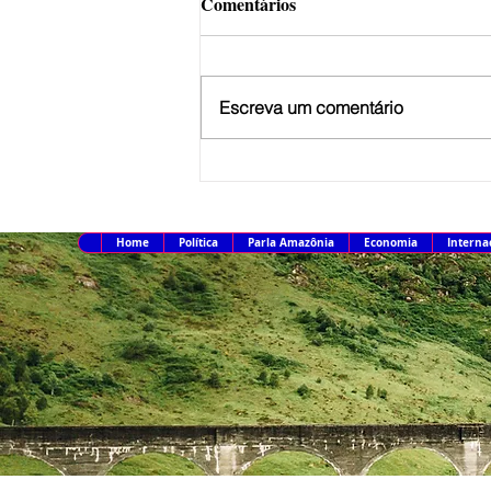
Comentários
Escreva um comentário
PT oficializa candidatura de
Lula à Presidência
Home
Política
Parla Amazônia
Economia
Interna