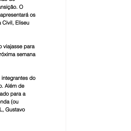
ansição. O 
apresentará os 
ivil, Eliseu 
o viajasse para 
 próxima semana 
 integrantes do 
o. Além de 
ado para a 
nda (ou 
L, Gustavo 