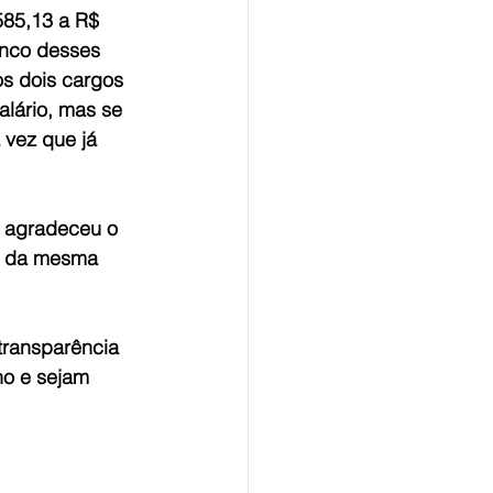
585,13 a R$ 
inco desses 
os dois cargos 
lário, mas se 
 vez que já 
e agradeceu o 
sa da mesma 
transparência 
no e sejam 