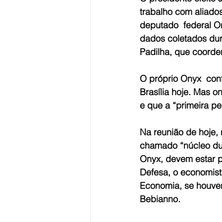
trabalho com aliado
deputado  federal O
dados coletados dura
Padilha, que coorde
O próprio Onyx  conf
Brasília hoje. Mas o
e que a “primeira p
Na reunião de hoje, 
chamado “núcleo dur
Onyx, devem estar p
Defesa, o economist
Economia, se houver
Bebianno.