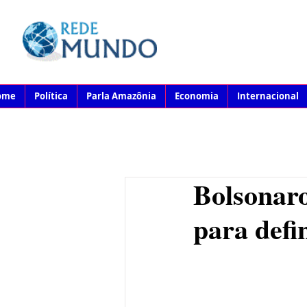
ome
Política
Parla Amazônia
Economia
Internacional
Bolsonaro
para defi