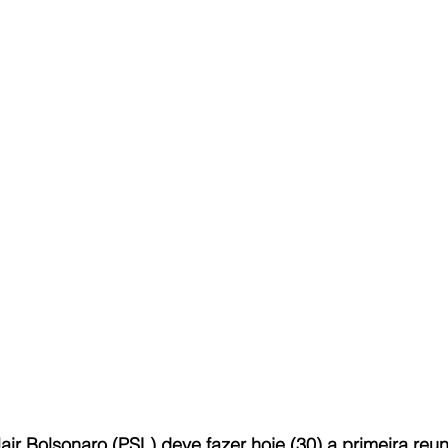
Jair Bolsonaro (PSL) deve fazer hoje (30) a primeira reu