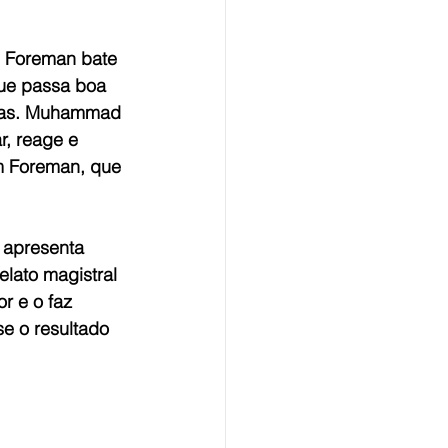
 Foreman bate 
que passa boa 
das. Muhammad 
r, reage e 
m Foreman, que 
s apresenta 
lato magistral 
r e o faz 
e o resultado 