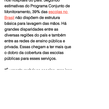
estimativas do Programa Conjunto de 
Monitoramento, 39% das 
escolas no 
Brasil
 não dispõem de estrutura 
básica para lavagem das mãos. Há 
grandes disparidades entre as 
diversas regiões do país e também 
entre as redes de ensino pública e 
privada. Essas chegam a ter mais que 
o dobro da cobertura das escolas 
públicas para esses serviços.
“É urgente reabrir as escolas, mas isso 
tem que acontecer de forma segura, o 
que inclui o acesso ao saneamento”, 
diz a chefe do Território de Amazônia 
do Unicef, Anyoli Sanabria. “Água e 
saneamento básico são condições 
chave para voltar com as crianças às 