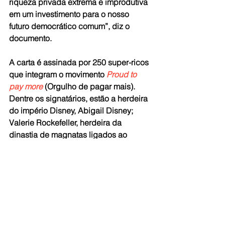
riqueza privada extrema e improdutiva 
em um investimento para o nosso 
futuro democrático comum”, diz o 
documento.
A carta é assinada por 250 super-ricos 
que integram o movimento 
Proud to 
pay more
 (Orgulho de pagar mais). 
Dentre os signatários, estão a herdeira 
do império Disney, Abigail Disney; 
Valerie Rockefeller, herdeira da 
dinastia de magnatas ligados ao 
petróleo e Ise Bosch, neta do industrial 
alemão Robert Bosch. O único 
brasileiro na lista é João Paulo 
Pacífico, fundador do grupo de 
investimentos Gaia.